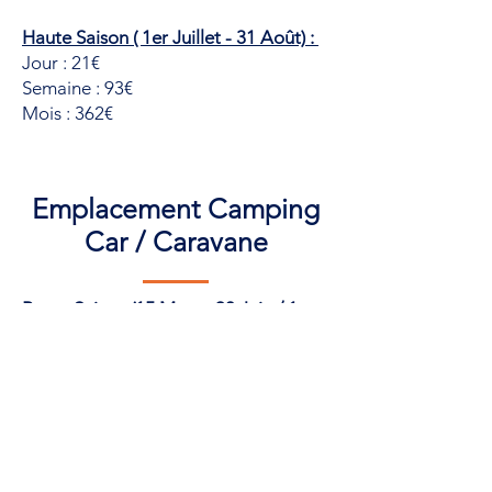
Haute Saison ( 1er Juillet - 31 Août) :
Jour : 21€
Semaine : 93€
Mois : 362€
Emplacement Camping
Car / Caravane
Basse Saison (15 Mars - 30 Juin / 1er
Septembre - 31 Octobre) :
Jour : 20€
Semaine : 88€
Mois : 320€
Haute Saison ( 1er Juillet - 31 Août) :
Jour : 21€